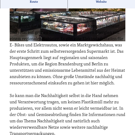
Der Nachhaltigkeit verpflichtet - das Edeka Center Specht, ein
Route
Website
Familienbetrieb, ist mehr als nur ein Supermarkt. Von Anfang
an wurde auf einen ressourcenschonenden Bau gesetzt, sodass
© EDEKA Center Specht
© EDEKA Center Specht
dieses Edeka Center fast autark gebaut wurde. Der Markt
wird durch die Abwärme der Kühlanlagen komplett beheizt
und setzt auf grünen Strom aus erneuerbaren Energien von
einem regionalen Anbieter. Es gibt eine Elektroladestation für
© EDEKA Center Specht
E- Bikes und Elektroautos, sowie ein Marktgewächshaus, was
der erste Schritt zum selbstversorgenden Supermarkt ist. Das
Hauptaugenmerk liegt auf regionalen und saisonalen
Produkten, um die Region Brandenburg und Berlin zu
unterstützen und emissionsarme Lebensmittel aus der Heimat
anzubieten zu können. Ohne große Umstände nachhaltig und
ressourcenschonend einkaufen zu gehen ist hier möglich.
So kann man die Nachhaltigkeit selbst in die Hand nehmen
und Verantwortung tragen, um keinen Plastikmüll mehr zu
produzieren, vor allem nicht wenn er leicht vermeidbar ist. In
der Obst- und Gemüseabteilung finden Sie Informationen rund
um das Thema Nachhaltigkeit und natürlich auch
wiederverwendbare Netze sowie weitere nachhaltige
Transportverpackungen.