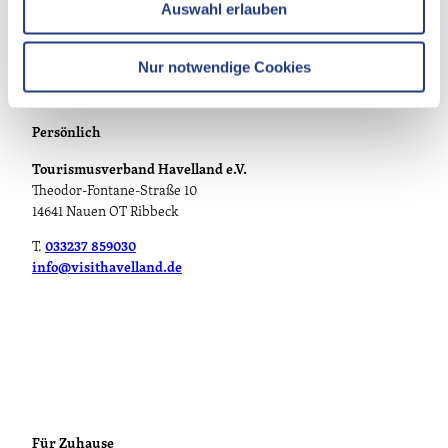
Auswahl erlauben
a
h
l
Nur notwendige Cookies
Persönlich
Tourismusverband Havelland e.V.
Theodor-Fontane-Straße 10
14641 Nauen OT Ribbeck
T.
033237 859030
info@visithavelland.de
Für Zuhause