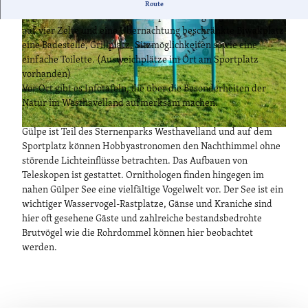
Der Platz liegt im Naturpark Westhavelland und ist perfekt für
Route
Vogelliebhaber. Am Ufer der Gülper Havel gelegen bietet der
auf vier Zelte und eine Übernachtung beschränkte Biwakplatz
eine Badestelle, Grillplatz, Sitzmöglichkeiten sowie eine
einfache Toilette. (Ausweichplätze im Ort am Sportplatz
vorhanden)
Vor Ort gibt es Infotafeln, die über die Besonderheiten der
© Tourismusverband Havelland e.V., Lizenz: ourismusverband Havelland e.V.
Natur im Westhavelland aufmerksam machen.
Gülpe ist Teil des Sternenparks Westhavelland und auf dem
© Tourismusverband Havelland e.V., Lizenz: Tourismusverband Havelland e.V.
Sportplatz können Hobbyastronomen den Nachthimmel ohne
störende Lichteinflüsse betrachten. Das Aufbauen von
Teleskopen ist gestattet. Ornithologen finden hingegen im
nahen Gülper See eine vielfältige Vogelwelt vor. Der See ist ein
wichtiger Wasservogel-Rastplatze, Gänse und Kraniche sind
hier oft gesehene Gäste und zahlreiche bestandsbedrohte
Brutvögel wie die Rohrdommel können hier beobachtet
werden.