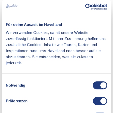
In der Nähe
Auf der Karte anschauen
Veranstaltung
Für deine Auszeit im Havelland
Wir verwenden Cookies, damit unsere Website
Essen & Trinken
zuverlässig funktioniert. Mit ihrer Zustimmung helfen uns
Unterkünfte
zusätzliche Cookies, Inhalte wie Touren, Karten und
Inspirationen rund ums Havelland noch besser auf sie
Sehenswertes
abzustimmen. Sie entscheiden, was sie zulassen –
jederzeit.
Kontaktdaten
E
Notwendig
i
Gülper Hauptstraße
n
14715
Gülpe
w
Präferenzen
Anreise mit dem Auto
i
Anreise mit öffentlichen Verkehrsmitteln
l