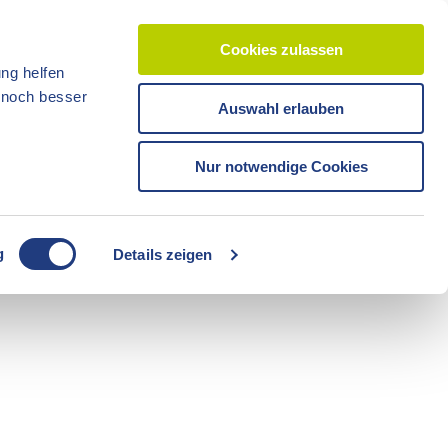
Cookies zulassen
ng helfen
d noch besser
Auswahl erlauben
CC-BY-ND
CC-BY-NC
Nur notwendige Cookies
Reisezeit
Unterkünfte
Shop
Veranstaltunge
Tickets
g
Details zeigen
CC-BY-ND
Freizeit
Sommerzeit
Camping
CC-BY-ND
CC-BY-ND