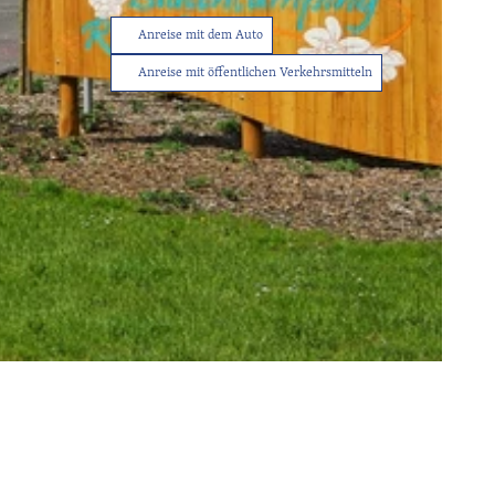
Anreise mit dem Auto
Anreise mit öffentlichen Verkehrsmitteln
Tourist-
Info
Service
Sitemap
Wetter
Kontakt