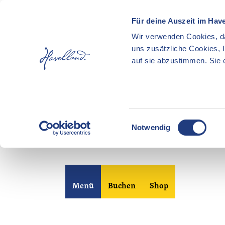
Für deine Auszeit im Hav
Wir verwenden Cookies, da
uns zusätzliche Cookies, 
auf sie abzustimmen. Sie e
E
Notwendig
i
n
Z
w
u
i
m
l
Merkzettel
Suche
Menü
Buchen
Shop
I
l
n
i
h
g