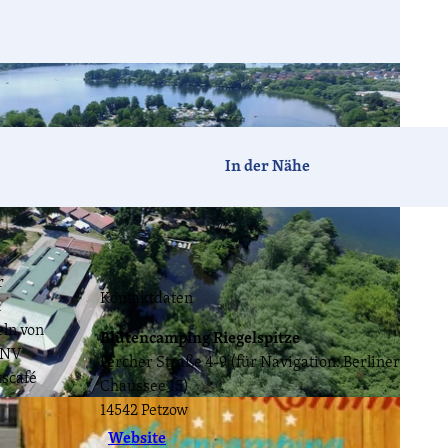
Barrierefrei
In der Nähe
Hotels
Ferien-
Camping
häuser
r
Kontaktdaten
Tagen &
Vogelzeit
Havelland-
n
Feiern
News
eln von
Blütencamping Riegelspitze
ÖPNV
Fercher Straße 4-9 (für Navigation: Berliner
kscafé
CC-BY-ND
Chaussee 15)
14542
Petzow
Havellandorte
FAQ
Website