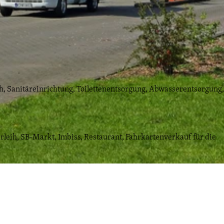
h, Sanitäreinrichtung, Toilettenentsorgung, Abwasserentsorgung,
erleih, SB-Markt, Imbiss, Restaurant, Fahrkartenverkauf für die