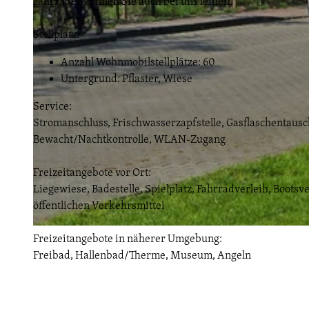
Fahrräder können Sie auch bei uns leihen.
Stellplatz:
Anzahl Wohnmobilstellplätze: 60
Untergrund: Pflaster, Wiese
Service:
Stromanschluss, Frischwasserzapfstelle, Gasflaschentausc
Bewacht/Nachtkontrolle, WLAN-Zugang
Freizeitangebote vor Ort:
Liegewiese, Badestelle, Spielplatz, Fahrradverleih, Bootsv
öffentlichen Verkehrsmittel
© Blütencamping Riegelspitze/Fanny Kinkel
Freizeitangebote in näherer Umgebung:
Freibad, Hallenbad/Therme, Museum, Angeln