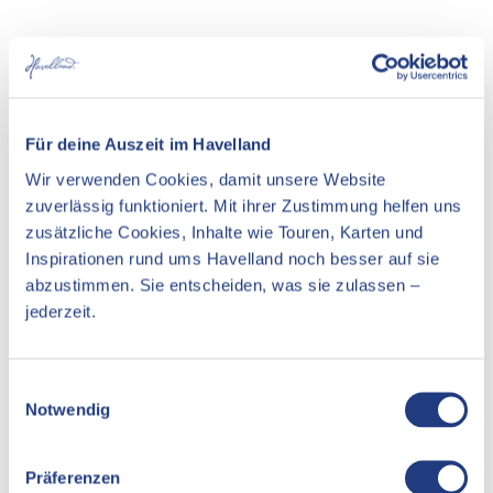
In der Nähe
Auf der Karte anschauen
Veranstaltung
Für deine Auszeit im Havelland
Wir verwenden Cookies, damit unsere Website
Essen & Trinken
zuverlässig funktioniert. Mit ihrer Zustimmung helfen uns
Unterkünfte
zusätzliche Cookies, Inhalte wie Touren, Karten und
Inspirationen rund ums Havelland noch besser auf sie
Sehenswertes
abzustimmen. Sie entscheiden, was sie zulassen –
jederzeit.
Kontaktdaten
E
Notwendig
i
Dachsstraße 15
n
14552
Michendorf
w
Präferenzen
Website
i