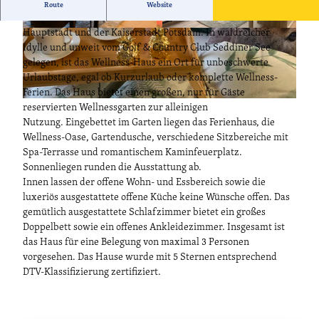
Das Wellness-Ferienhaus Bergheide ist ein Ort zum
Route
Website
Entspannen, Erholen und Relaxen, direkt vor den Toren der
Hauptstadt und der Kaiserstadt Potsdam. In waldreicher
© Petra und Andreas Moltmann
© Petra und Andreas Moltmann
Idylle und unweit vom Golf & Country Club Seddiner See
gelegen, ist das Wellness-Haus ein Ort für unbeschwerte
Urlaubstage, egal ob Kurzurlaub oder komplette Wellness-
Ferien. Das Haus bietet einen großen, nur für Gäste
© Petra und Andreas Moltmann
reservierten Wellnessgarten zur alleinigen
Nutzung. Eingebettet im Garten liegen das Ferienhaus, die
Wellness-Oase, Gartendusche, verschiedene Sitzbereiche mit
Spa-Terrasse und romantischem Kaminfeuerplatz.
Sonnenliegen runden die Ausstattung ab.
Innen lassen der offene Wohn- und Essbereich sowie die
luxeriös ausgestattete offene Küche keine Wünsche offen. Das
gemütlich ausgestattete Schlafzimmer bietet ein großes
Doppelbett sowie ein offenes Ankleidezimmer. Insgesamt ist
das Haus für eine Belegung von maximal 3 Personen
vorgesehen. Das Hause wurde mit 5 Sternen entsprechend
DTV-Klassifizierung zertifiziert.