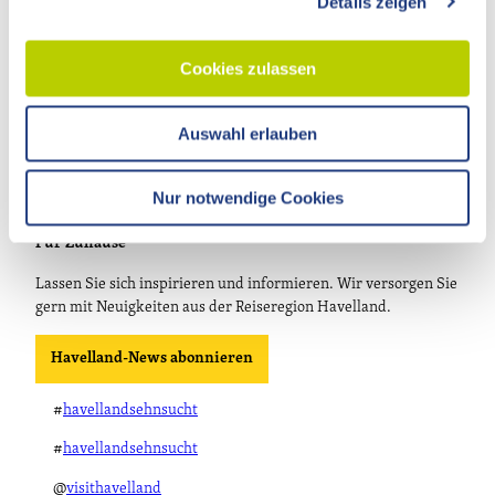
Details zeigen
s
T.
033237 859030
a
info@visithavelland.de
u
Cookies zulassen
s
w
Auswahl erlauben
a
h
l
Nur notwendige Cookies
Für Zuhause
Lassen Sie sich inspirieren und informieren. Wir versorgen Sie
gern mit Neuigkeiten aus der Reiseregion Havelland.
Havelland-News abonnieren
#
havellandsehnsucht
#
havellandsehnsucht
@
visithavelland