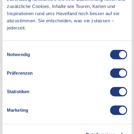
zusätzliche Cookies, Inhalte wie Touren, Karten und
An der Tränke
Inspirationen rund ums Havelland noch besser auf sie
14913
Jüterbog
abzustimmen. Sie entscheiden, was sie zulassen –
jederzeit.
Anreise mit dem Auto
Anreise mit öffentlichen Verkehrsmitteln
E
Notwendig
i
n
w
Präferenzen
i
l
l
Statistiken
i
g
Persönlich
Marketing
u
Tourismusverband Havelland e.V.
n
Theodor-Fontane-Straße 10
g
14641 Nauen OT Ribbeck