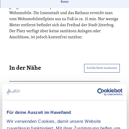
An einem kleinen Teich am Rande der Jüterboger Altstadt
Route
gelegen bietet der Stellplatz "An der Tränke" Platz für bis zu 4
Wohnmobile. Die Innenstadt und das Rathaus erreicht man
vom Wohnmobilstellplatz aus zu Fuß in ca. 15 min. Nur wenige
Meter entfernt befindet sich das Freibad der Stadt Jüterbog.
Der Platz verfügt über keine sanitären Anlagen oder
Anschlüsse, ist jedoch kostenfrei nutzbar.
In der Nähe
Auf der Karte anschauen
Essen & Trinken
Sehenswertes
Für deine Auszeit im Havelland
Wir verwenden Cookies, damit unsere Website
Kontaktdaten
zuverlässig funktioniert. Mit ihrer Zustimmung helfen uns