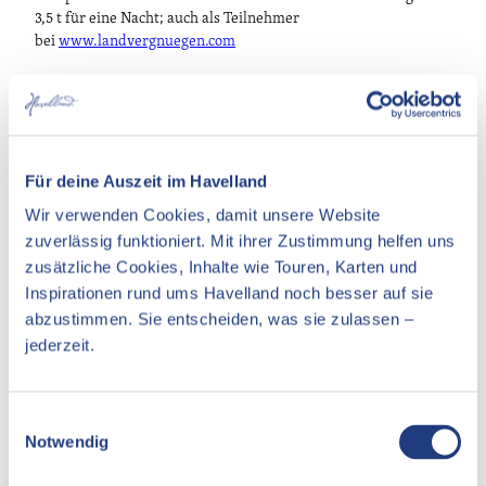
3,5 t für eine Nacht; auch als Teilnehmer
bei
www.landvergnuegen.com
In der Nähe
Für deine Auszeit im Havelland
Auf der Karte anschauen
Wir verwenden Cookies, damit unsere Website
zuverlässig funktioniert. Mit ihrer Zustimmung helfen uns
Essen & Trinken
zusätzliche Cookies, Inhalte wie Touren, Karten und
Inspirationen rund ums Havelland noch besser auf sie
Unterkünfte
abzustimmen. Sie entscheiden, was sie zulassen –
jederzeit.
Sehenswertes
E
Kontaktdaten
Notwendig
i
n