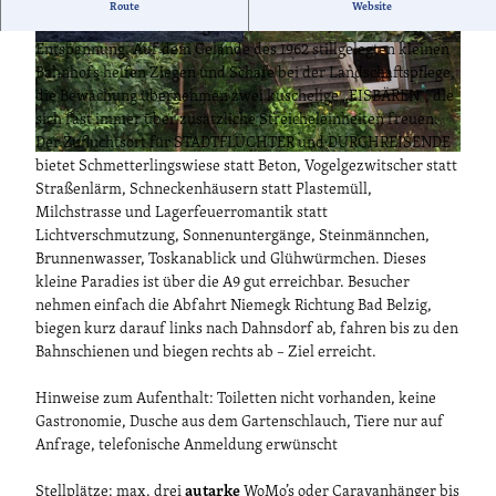
Die kinderfreundliche grüne Oase des Hobby-Öko-Rangers am
Route
Website
Rande des Hohen Fläming bietet naturnahe, entschleunigte
Entspannung. Auf dem Gelände des 1962 stillgelegten kleinen
© Gerald Ostrowski
© Gerald Ostrowski
Bahnhofs helfen Ziegen und Schafe bei der Landschaftspflege,
die Bewachung übernehmen zwei kuschelige „EISBÄREN“, die
sich fast immer über zusätzliche Streicheleinheiten freuen.
Der Zufluchtsort für STADTFLÜCHTER und DURCHREISENDE
© Gerald Ostrowski
bietet Schmetterlingswiese statt Beton, Vogelgezwitscher statt
Straßenlärm, Schneckenhäusern statt Plastemüll,
Milchstrasse und Lagerfeuerromantik statt
Lichtverschmutzung, Sonnenuntergänge, Steinmännchen,
Brunnenwasser, Toskanablick und Glühwürmchen. Dieses
kleine Paradies ist über die A9 gut erreichbar. Besucher
nehmen einfach die Abfahrt Niemegk Richtung Bad Belzig,
biegen kurz darauf links nach Dahnsdorf ab, fahren bis zu den
Bahnschienen und biegen rechts ab – Ziel erreicht.
Hinweise zum Aufenthalt: Toiletten nicht vorhanden, keine
Gastronomie, Dusche aus dem Gartenschlauch, Tiere nur auf
Anfrage, telefonische Anmeldung erwünscht
Stellplätze: max. drei
autarke
WoMo’s oder Caravanhänger bis