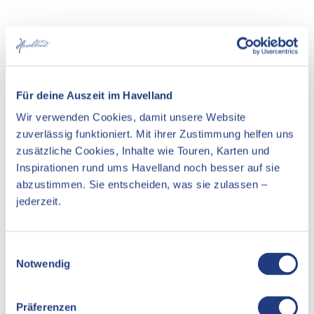
In der Nähe
Auf der Karte anschauen
Für deine Auszeit im Havelland
Veranstaltung
Wir verwenden Cookies, damit unsere Website
Essen & Trinken
zuverlässig funktioniert. Mit ihrer Zustimmung helfen uns
zusätzliche Cookies, Inhalte wie Touren, Karten und
Unterkünfte
Inspirationen rund ums Havelland noch besser auf sie
Sehenswertes
abzustimmen. Sie entscheiden, was sie zulassen –
jederzeit.
Kontaktdaten
E
Notwendig
i
Gregor-Mendel-Straße 27
n
14469
Potsdam
w
Präferenzen
Website