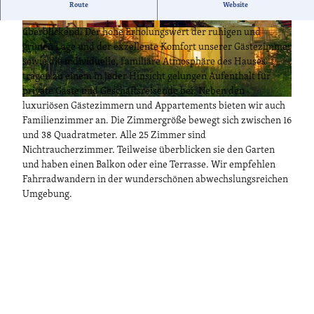
Die Villa Monte Vino, im italienischen Stil erbaut, liegt zentral
Route
Website
in Potsdam auf einem malerischen Hügel, die Innenstadt
überblickend. Der hohe Erholungswert der ruhigen und
grünen Lage und der exzellente Komfort unserer Gästezimmer
sowie die individuelle, familiäre Atmosphäre des Hauses
tragen zu einem in jeder Hinsicht gelungen Aufenthalt für
private Gäste und Geschäftsreisende bei. Neben den
luxuriösen Gästezimmern und Appartements bieten wir auch
Familienzimmer an. Die Zimmergröße bewegt sich zwischen 16
und 38 Quadratmeter. Alle 25 Zimmer sind
Nichtraucherzimmer. Teilweise überblicken sie den Garten
und haben einen Balkon oder eine Terrasse. Wir empfehlen
Fahrradwandern in der wunderschönen abwechslungsreichen
Umgebung.