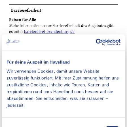
Barrierefreiheit
Reisen für Alle
Mehr Informationen zur Barrierefreiheit des Angebotes gibt
es unter
barrierefrei-brandenburg.de
Für deine Auszeit im Havelland
In der Nähe
Auf der Karte anschauen
Wir verwenden Cookies, damit unsere Website
zuverlässig funktioniert. Mit ihrer Zustimmung helfen uns
zusätzliche Cookies, Inhalte wie Touren, Karten und
Veranstaltung
Inspirationen rund ums Havelland noch besser auf sie
Essen & Trinken
abzustimmen. Sie entscheiden, was sie zulassen –
jederzeit.
Unterkünfte
Sehenswertes
E