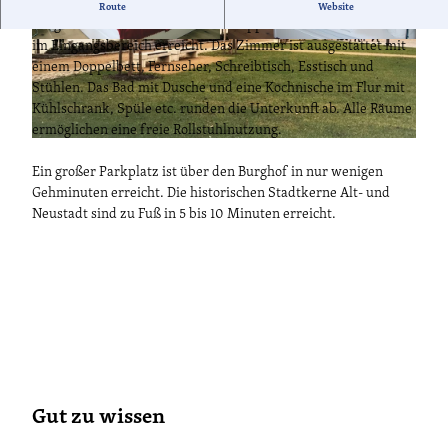
Das hell und modern gestaltete Zimmer für 2 Personen liegt im
Route
Website
Erdgeschoß und wird über eine Treppe mit vorhandenem Lift
im Eingangsbereich erreicht. Das Zimmer ist ausgestattet mit
© Dom Cafe GmbH
© Dom Cafe GmbH
einem Doppelbett, Fernseher, Schreibtisch, Esstisch und
Stühlen. Das Bad mit Dusche und eine Kochnische im Flur mit
Kühlschrank, Spüle etc. runden die Unterkunft ab. Alle Räume
ermöglichen eine freie Rollstuhlnutzung.
© Dom Cafe GmbH
Ein großer Parkplatz ist über den Burghof in nur wenigen
Gehminuten erreicht. Die historischen Stadtkerne Alt- und
Neustadt sind zu Fuß in 5 bis 10 Minuten erreicht.
Gut zu wissen