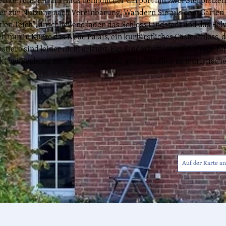
elaxen ein. Ein am Haus befindlicher Carport mit zwei Stellplätze
icker zur Nutzung nach Vereinbarung. Wandern Sie aus dem Garten
en Teich", anschließend laden das Schloss Lindstedt und das Bel
 nun in Kürze das Neue Palais, ein kurfürstliches Gästeschloss, 
iere sind leider nicht erlaubt. Ein Kinderbett ist auf Anfrage für
ekt bei Buchung mit. Buchungen sind ausschließlich zu touristisch
Auf der Karte a