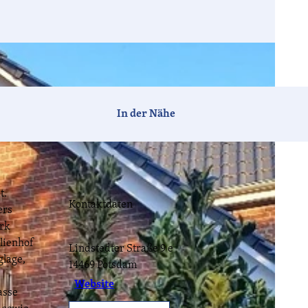
Barrierefrei
In der Nähe
Hotels
Ferien-
Camping
häuser
t.
Kontaktdaten
Tagen &
Vogelzeit
Havelland-
ers
Feiern
News
ark
lienhof
Lindstedter Straße 9 e
glage,
CC-BY-ND
14469
Potsdam
Website
Havellandorte
FAQ
asse