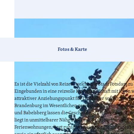
Fotos & Karte
Es ist die Vielzahl von Reizen, welche die Stadt Potsdam z
Eingebunden in eine reizvolle Kulturlandschaft mit ihren
attraktiver Anziehungspunkt für Liebhaber von Architekt
Brandenburg im Wesentlichen geprägt und auf eine einziga
und Babelsberg lassen die Geschichte in die Gegenwart rü
liegt in unmittelbarer Nähe zum Park Sanssouci, unser Fer
Ferienwohnungen, liegt ruhig in zweiter Reihe auf einem 