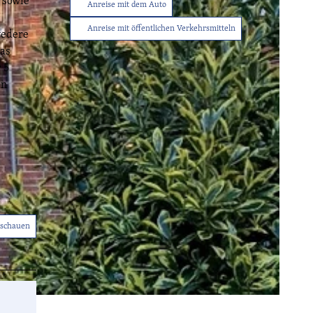
n sowie
Anreise mit dem Auto
Anreise mit öffentlichen Verkehrsmitteln
vedere
das
 5
Tourist-
en
Info
Service
Sitemap
Wetter
Kontakt
nschauen