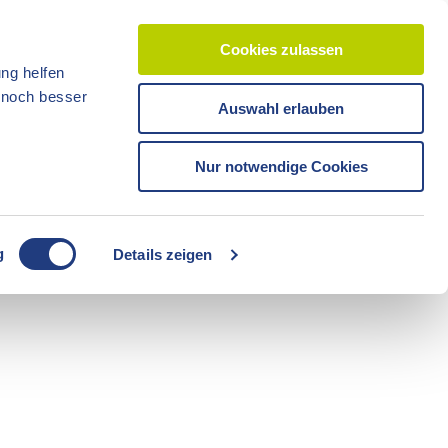
Cookies zulassen
ng helfen
d noch besser
Auswahl erlauben
CC-BY-ND
CC-BY-NC
Nur notwendige Cookies
Reisezeit
Unterkünfte
Shop
Veranstaltunge
Tickets
g
Details zeigen
CC-BY-ND
Freizeit
Sommerzeit
Camping
CC-BY-ND
CC-BY-ND