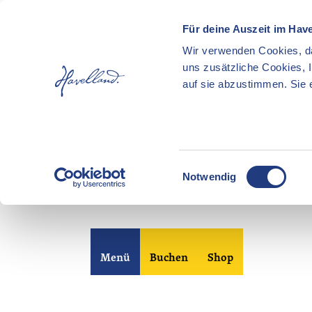
Für deine Auszeit im Hav
Wir verwenden Cookies, da
uns zusätzliche Cookies, 
auf sie abzustimmen. Sie e
E
Notwendig
i
n
Z
w
u
i
m
l
Merkzettel
Suche
Menü
Buchen
Shop
I
l
n
i
h
g