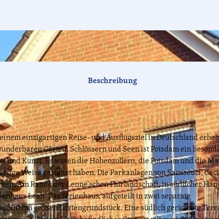
Beschreibung
u einem einzigartigen Reise- und Ausflugsziel in Deutschland erheb
 wunderbaren Gärten, Schlössern und Seen ist Potsdam ein besond
ur und Kunst. Es waren die Hohenzollern, die Potsdam und die M
rtige Weise gestaltet haben. Die Parkanlagen von Sanssouci, Ceci
cken. Am Rande der Lenne'schen Flurlandschaft, in südlicher Han
ienhaus Lean. Das Ferienhaus, aufgeteilt in zwei separate
ca. 500 qm großen Gartengrundstück. Eine südlich gerichtete Terr