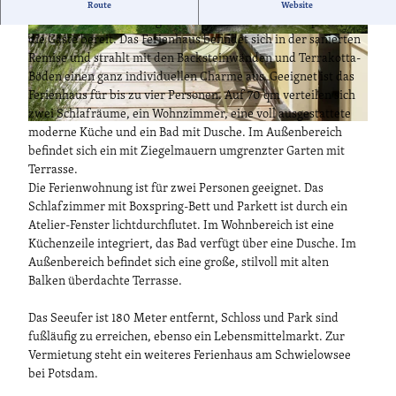
Geschmackvoll im Landhausstil gestaltet stehen ein Ferienhaus
Route
Website
und eine Ferienwohnung zentral im Ortskern von Caputh für
die Gäste bereit. Das Ferienhaus befindet sich in der sanierten
© Harms, Lizenz: Harms
© Harms, Lizenz: Harms
Remise und strahlt mit den Backsteinwänden und Terrakotta-
Böden einen ganz individuellen Charme aus. Geeignet ist das
Ferienhaus für bis zu vier Personen. Auf 70 qm verteilen sich
zwei Schlafräume, ein Wohnzimmer, eine voll ausgestattete
© Harms, Lizenz: Harms
moderne Küche und ein Bad mit Dusche. Im Außenbereich
befindet sich ein mit Ziegelmauern umgrenzter Garten mit
Terrasse.
Die Ferienwohnung ist für zwei Personen geeignet. Das
Schlafzimmer mit Boxspring-Bett und Parkett ist durch ein
Atelier-Fenster lichtdurchflutet. Im Wohnbereich ist eine
Küchenzeile integriert, das Bad verfügt über eine Dusche. Im
Außenbereich befindet sich eine große, stilvoll mit alten
Balken überdachte Terrasse.
Das Seeufer ist 180 Meter entfernt, Schloss und Park sind
fußläufig zu erreichen, ebenso ein Lebensmittelmarkt. Zur
Vermietung steht ein weiteres Ferienhaus am Schwielowsee
bei Potsdam.