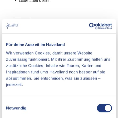
Ladestation E-Bike
____________
Check-In: ab 15 Uhr
Check-Out: bis 10 Uhr
Mindestaufenthalt: 1 Woche (Samstag bis Samstag)
Maximale Personenzahl: 4 bzw. 2 Personen
Für deine Auszeit im Havelland
Aufbettung möglich: ja oder nein
Wir verwenden Cookies, damit unsere Website
zuverlässig funktioniert. Mit ihrer Zustimmung helfen uns
zusätzliche Cookies, Inhalte wie Touren, Karten und
Inspirationen rund ums Havelland noch besser auf sie
Gut zu wissen
abzustimmen. Sie entscheiden, was sie zulassen –
jederzeit.
Preisinformationen
pro Nacht
ab 99
EUR
E
Notwendig
i
Ansprechpartner:in
n