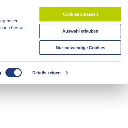
Cookies zulassen
ng helfen
d noch besser
Auswahl erlauben
CC-BY-ND
CC-BY-NC
Nur notwendige Cookies
Reisezeit
Unterkünfte
Shop
Veranstaltunge
Tickets
g
Details zeigen
CC-BY-ND
Freizeit
Sommerzeit
Camping
CC-BY-ND
CC-BY-ND