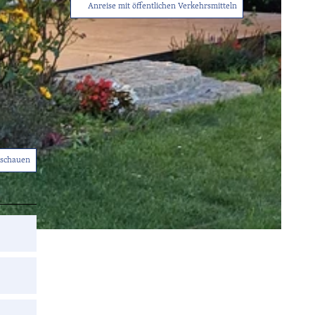
Anreise mit öffentlichen Verkehrsmitteln
Tourist-
Info
nschauen
Service
Sitemap
Wetter
Kontakt