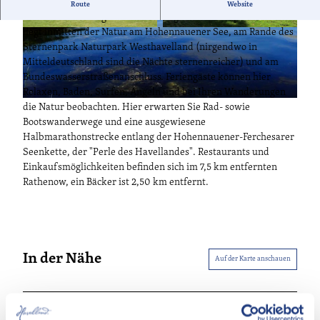
In der großzügigen Parkanlage finden Sie noch Natur pur,
Route
Website
Ruhe und Erholung. Die Ferienanlage am Schlosspark Lötze
liegt inmitten der Natur am Hohennauener See, am Rande des
A
P
Sternenpark Naturpark Westhavelland (nirgendwo in
u
a
Mitteldeutschland sind die Nächte sternenreicher) und am
ß
r
Bundeswasserstraßenanschluss. Feriengäste können hier
e
k
Relaxen, Baden, Surfen, Angeln und bei Ihren Wanderungen
n
B
die Natur beobachten. Hier erwarten Sie Rad- sowie
a
l
Bootswanderwege und eine ausgewiesene
n
i
Halbmarathonstrecke entlang der Hohennauener-Ferchesarer
s
c
Seenkette, der "Perle des Havellandes". Restaurants und
i
k
Einkaufsmöglichkeiten befinden sich im 7,5 km entfernten
c
a
Rathenow, ein Bäcker ist 2,50 km entfernt.
h
u
t
f
A
d
p
e
a
n
In der Nähe
r
Auf der Karte anschauen
H
t
o
m
h
e
Veranstaltung
e
n