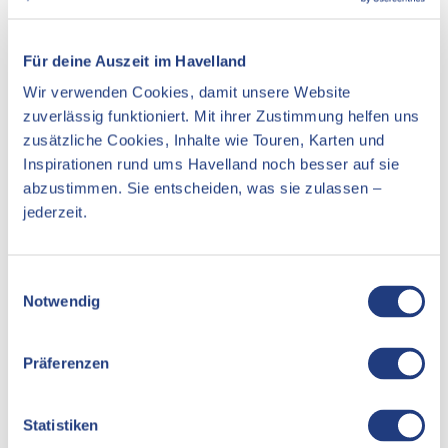
n
t
Essen & Trinken
n
a
Für deine Auszeit im Havelland
Unterkünfte
u
Wir verwenden Cookies, damit unsere Website
e
Sehenswertes
zuverlässig funktioniert. Mit ihrer Zustimmung helfen uns
n
zusätzliche Cookies, Inhalte wie Touren, Karten und
e
r
Inspirationen rund ums Havelland noch besser auf sie
S
abzustimmen. Sie entscheiden, was sie zulassen –
Kontaktdaten
e
jederzeit.
e
Lötze 26
14712
Semlin
E
Website
Notwendig
i
n
Anreise mit dem Auto
w
Präferenzen
Anreise mit öffentlichen Verkehrsmitteln
i
l
l
Statistiken