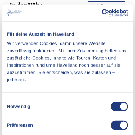
In der Nähe
Auf der Karte anschauen
Veranstaltung
Für deine Auszeit im Havelland
Essen & Trinken
Wir verwenden Cookies, damit unsere Website
zuverlässig funktioniert. Mit ihrer Zustimmung helfen uns
Unterkünfte
zusätzliche Cookies, Inhalte wie Touren, Karten und
Sehenswertes
Inspirationen rund ums Havelland noch besser auf sie
abzustimmen. Sie entscheiden, was sie zulassen –
jederzeit.
Pächter/Betreiber
"Deutsches Haus" Gaststätte & Pension
E
Hauptstraße 17
Notwendig
i
14624
Dallgow-Döberitz
n
Website
w
Präferenzen
i
Anreise mit dem Auto