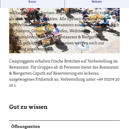
Das Restaurant & Biergarten Caputh, direkt neben dem
Route
Website
Campingplatz Himmelreich, heißt Sie seit Juni 2019 herzlich
willkommen. Das Speisen-Angebot umfasst sowohl regionale
als auch Wild-Spezialitäten. Alle Speisen werden frisch
zubereitet und die Zutaten stammen aus hiesiger Region. Auch
Hochzeiten, Geburtstage, Taufen, Weihnachts-, Firmen- oder
Jubiläumsfeiern können im Restaurant & Biergarten
© UL
Caputh gefeiert werden. Die Speisen werden auch zur
Abholung angeboten.
© Himmelreich Betriebsgesellschaft mbH
Campinggäste erhalten frische Brötchen auf Vorbestellung im
Restaurant. Für Gruppen ab 25 Personen bietet das Restaurant
& Biergarten Caputh auf Reservierung ein leckeres,
ausgewogenes Frühstück an. Vorbestellung unter +49 33209 20
10 1.
Gut zu wissen
Öffnungszeiten