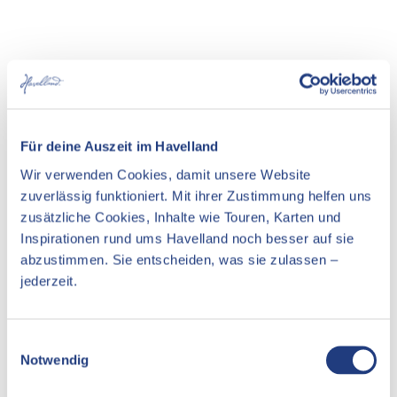
In der Nähe
Auf der Karte anschauen
Für deine Auszeit im Havelland
Veranstaltung
Wir verwenden Cookies, damit unsere Website
zuverlässig funktioniert. Mit ihrer Zustimmung helfen uns
Essen & Trinken
zusätzliche Cookies, Inhalte wie Touren, Karten und
Inspirationen rund ums Havelland noch besser auf sie
Unterkünfte
abzustimmen. Sie entscheiden, was sie zulassen –
Sehenswertes
jederzeit.
E
Pächter/Betreiber
Notwendig
i
n