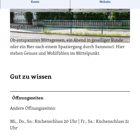
Mitten in Potsdam liegt der Alte Stadtwächter – ein Ort für
Route
Website
ehrliche deutsche Küche, frisch gezapftes Bier und gesellige
Abende. Die Gerichte verbinden traditionelle Rezepte mit
© Ronald Koch, Lizenz: Ronald Koch |
© Laura Schubert, Lizenz: PMSG |
CC-BY-ND
CC-BY-NC-ND
modernen Ideen und werden mit frischen Zutaten und viel
Sorgfalt zubereitet.
Ob entspanntes Mittagessen, ein Abend in geselliger Runde
© Ronald Koch, Lizenz: Ronald Koch |
CC-BY-ND
oder ein Bier nach einem Spaziergang durch Sanssouci: Hier
stehen Genuss und Wohlfühlen im Mittelpunkt.
Gut zu wissen
Öffnungszeiten
Andere Öffnungszeiten:
Mi,. Do., So.: Küchenschluss 20 Uhr | Fr., Sa.: Küchenschluss 21
Uhr