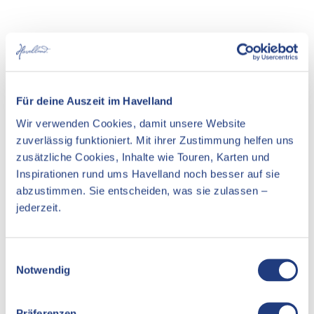
In der Nähe
Auf der Karte anschauen
Für deine Auszeit im Havelland
Veranstaltung
Wir verwenden Cookies, damit unsere Website
Essen & Trinken
zuverlässig funktioniert. Mit ihrer Zustimmung helfen uns
zusätzliche Cookies, Inhalte wie Touren, Karten und
Unterkünfte
Inspirationen rund ums Havelland noch besser auf sie
abzustimmen. Sie entscheiden, was sie zulassen –
Sehenswertes
jederzeit.
Pächter/Betreiber
E
Notwendig
i
Schopenhauer Straße 33
n
14467
Potsdam
w
Präferenzen