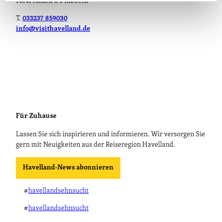
14641 Nauen OT Ribbeck
T.
033237 859030
info@visithavelland.de
Für Zuhause
Lassen Sie sich inspirieren und informieren. Wir versorgen Sie
gern mit Neuigkeiten aus der Reiseregion Havelland.
Havelland-News abonnieren
#
havellandsehnsucht
#
havellandsehnsucht