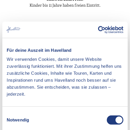
Kinder bis 11 Jahre haben freien Eintritt.
In der Nähe
Auf der Karte anschauen
Für deine Auszeit im Havelland
Wir verwenden Cookies, damit unsere Website
Veranstaltung
zuverlässig funktioniert. Mit ihrer Zustimmung helfen uns
Essen & Trinken
zusätzliche Cookies, Inhalte wie Touren, Karten und
Inspirationen rund ums Havelland noch besser auf sie
Unterkünfte
abzustimmen. Sie entscheiden, was sie zulassen –
jederzeit.
Sehenswertes
E
Pächter/Betreiber
Notwendig
i
n