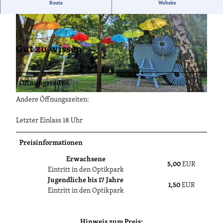
Ein Parkimbiss sorgt für das leibliche Wohl der Gäste. Es hält
Route
Website
ein Imbiss- und Getränkeangebot, Eis, Kaffee und Kuchen vor.
Gut zu wissen
© Katja Brunow, Lizenz: Optikpark Rathenow GmbH
Öffnungszeiten
© Katja Brunow, Lizenz: Optikpark Rathenow GmbH
Andere Öffnungszeiten:
Letzter Einlass 18 Uhr
Preisinformationen
Erwachsene
5,00
EUR
Eintritt in den Optikpark
Jugendliche bis 17 Jahre
1,50
EUR
Eintritt in den Optikpark
Hinweis zum Preis: