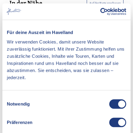
In der Nähe
Auf der Karte anschauen
Veranstaltung
Für deine Auszeit im Havelland
Essen & Trinken
Wir verwenden Cookies, damit unsere Website
Unterkünfte
zuverlässig funktioniert. Mit ihrer Zustimmung helfen uns
zusätzliche Cookies, Inhalte wie Touren, Karten und
Sehenswertes
Inspirationen rund ums Havelland noch besser auf sie
abzustimmen. Sie entscheiden, was sie zulassen –
jederzeit.
Pächter/Betreiber
E
Hoher Weg 150
Notwendig
i
14542
Werder (Havel)
n
Website
w
Präferenzen
i
Anreise mit dem Auto