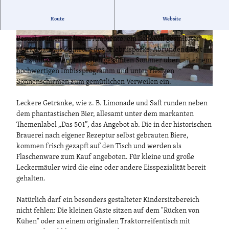
Vis-á-vis der "Historischen Braumanufaktur von 1834" wurde
Route
Website
2018 die neue Brauereischänke eröffent. Hier erwartet den
Besucher in einmaligem Ambiente, ein liebevoll gestalteter
© MAFZ GmbH Paaren, Lizenz: MAFZ GmbH P
© MAFZ GmbH Paaren, Lizenz: MAFZ GmbH P
aaren |
CC-BY-NC-ND
aaren |
CC-BY-NC-ND
Marktplatz als Zentrum des Erlebnisparks. Abrundend lädt
der zünftige Biergarten den gesamten Sommer über mit einem
hochwertigen Imbissprogramm und unter riesigen
Sonnenschirmen zum gemütlichen Verweilen ein.
© MAFZ GmbH Paaren, Lizenz: MAFZ GmbH Paaren |
CC-BY-NC-ND
Leckere Getränke, wie z. B. Limonade und Saft runden neben
dem phantastischen Bier, allesamt unter dem markanten
Themenlabel „Das 501”, das Angebot ab. Die in der historischen
Brauerei nach eigener Rezeptur selbst gebrauten Biere,
kommen frisch gezapft auf den Tisch und werden als
Flaschenware zum Kauf angeboten. Für kleine und große
Leckermäuler wird die eine oder andere Eisspezialität bereit
gehalten.
Natürlich darf ein besonders gestalteter Kindersitzbereich
nicht fehlen: Die kleinen Gäste sitzen auf dem "Rücken von
Kühen" oder an einem originalen Traktorreifentisch mit