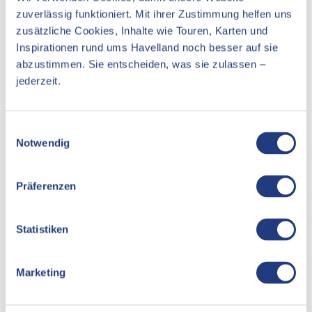
Reisen für Alle
zuverlässig funktioniert. Mit ihrer Zustimmung helfen uns
Mehr Informationen zur Barrierefreiheit des Angebotes gibt
zusätzliche Cookies, Inhalte wie Touren, Karten und
es unter
barrierefrei-brandenburg.de
Inspirationen rund ums Havelland noch besser auf sie
abzustimmen. Sie entscheiden, was sie zulassen –
jederzeit.
In der Nähe
Auf der Karte anschauen
E
Notwendig
i
n
Veranstaltung
w
Präferenzen
i
Essen & Trinken
l
Unterkünfte
l
Statistiken
i
Sehenswertes
g
Marketing
u
n
Pächter/Betreiber