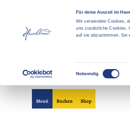
Für deine Auszeit im Hav
Wir verwenden Cookies, da
uns zusätzliche Cookies, 
auf sie abzustimmen. Sie e
E
Notwendig
i
n
Z
w
u
i
Merkzettel
Suche
Menü
Buchen
Shop
m
l
I
l
n
i
h
g