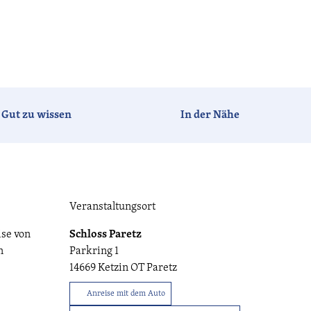
Barrierefrei
Hotels
Ferien-
Camping
häuser
Gut zu wissen
In der Nähe
Tagen &
Vogelzeit
Havelland-
Feiern
News
Veranstaltungsort
ise von
Schloss Paretz
CC-BY-ND
n
Parkring 1
Havellandorte
FAQ
14669
Ketzin OT Paretz
Anreise mit dem Auto