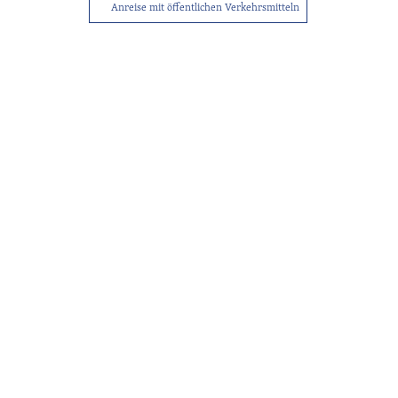
Anreise mit öffentlichen Verkehrsmitteln
Tourist-
Info
Service
Sitemap
Wetter
Kontakt