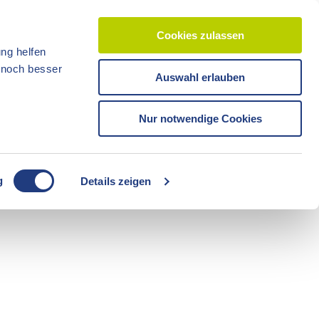
Cookies zulassen
ng helfen
d noch besser
Auswahl erlauben
CC-BY-ND
CC-BY-NC
Reisezeit
Unterkünfte
Shop
Veranstaltunge
Tickets
Nur notwendige Cookies
CC-BY-ND
g
Details zeigen
Freizeit
Sommerzeit
Camping
CC-BY-ND
CC-BY-ND
Fahrräder
Boote
Radzeit
Führungen