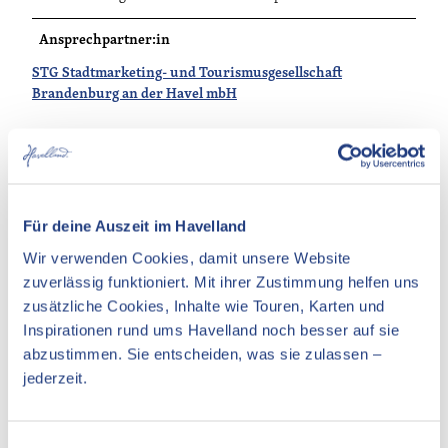
Ansprechpartner:in
STG Stadtmarketing- und Tourismusgesellschaft
Brandenburg an der Havel mbH
In der Nähe
Auf der Karte anschauen
Für deine Auszeit im Havelland
Wir verwenden Cookies, damit unsere Website
zuverlässig funktioniert. Mit ihrer Zustimmung helfen uns
Veranstaltung
zusätzliche Cookies, Inhalte wie Touren, Karten und
Essen & Trinken
Inspirationen rund ums Havelland noch besser auf sie
abzustimmen. Sie entscheiden, was sie zulassen –
Unterkünfte
jederzeit.
Sehenswertes
E