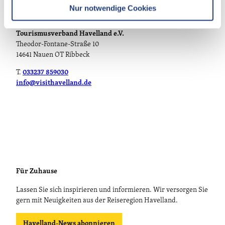
l
Nur notwendige Cookies
Persönlich
Tourismusverband Havelland e.V.
Theodor-Fontane-Straße 10
14641 Nauen OT Ribbeck
T.
033237 859030
info@visithavelland.de
Für Zuhause
Lassen Sie sich inspirieren und informieren. Wir versorgen Sie
gern mit Neuigkeiten aus der Reiseregion Havelland.
Havelland-News abonnieren