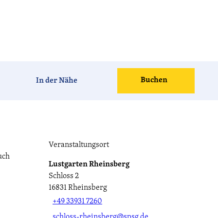
Barrierefrei
Hotels
Ferien-
Camping
häuser
Buchen
In der Nähe
Tagen &
Vogelzeit
Havelland-
Feiern
News
Veranstaltungsort
uch
Lustgarten Rheinsberg
CC-BY-ND
Schloss 2
Havellandorte
FAQ
16831
Rheinsberg
+49 33931 7260
schloss-rheinsberg@spsg.de