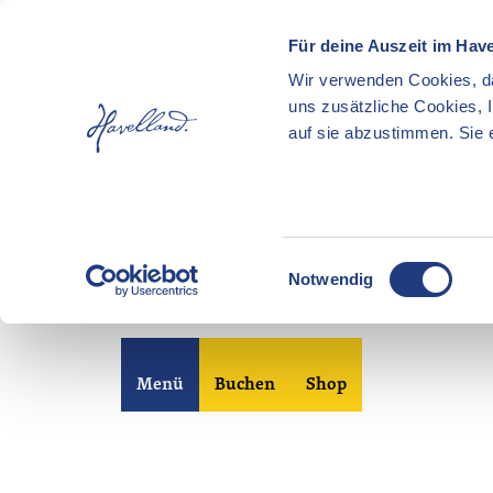
Für deine Auszeit im Hav
Wir verwenden Cookies, da
uns zusätzliche Cookies, 
auf sie abzustimmen. Sie e
E
Notwendig
i
n
Z
w
u
i
Merkzettel
Suche
Menü
Buchen
Shop
m
l
I
l
n
i
h
g