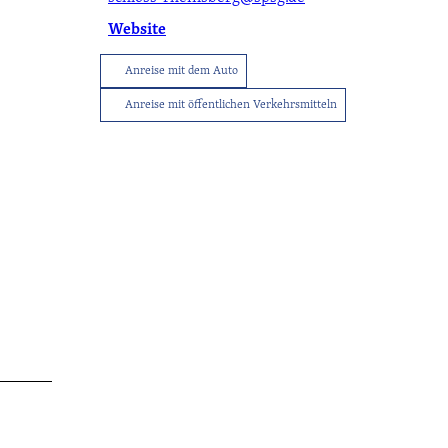
Website
Tourist-
Anreise mit dem Auto
Info
Anreise mit öffentlichen Verkehrsmitteln
Service
Sitemap
Wetter
Kontakt