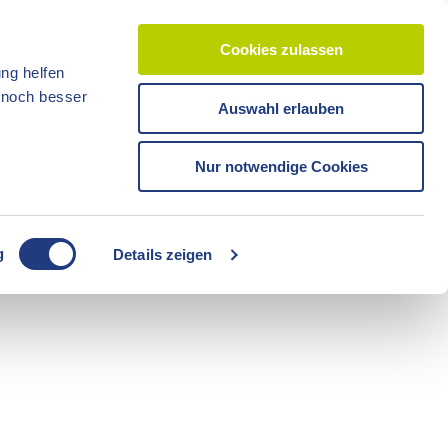
Cookies zulassen
ng helfen
d noch besser
Auswahl erlauben
CC-BY-ND
CC-BY-NC
Reisezeit
Unterkünfte
Shop
Veranstaltunge
Tickets
Nur notwendige Cookies
CC-BY-ND
g
Details zeigen
Freizeit
Sommerzeit
Camping
CC-BY-ND
CC-BY-ND
Fahrräder
Boote
Radzeit
Führungen