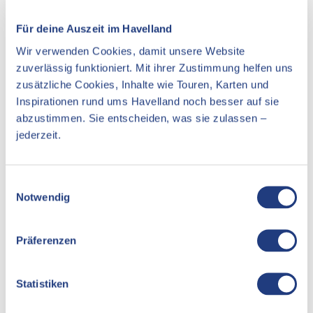
Ansprechpartner:in
Landtag Brandenburg
Für deine Auszeit im Havelland
Wir verwenden Cookies, damit unsere Website
Lizenz (Stammdaten)
zuverlässig funktioniert. Mit ihrer Zustimmung helfen uns
zusätzliche Cookies, Inhalte wie Touren, Karten und
Inspirationen rund ums Havelland noch besser auf sie
abzustimmen. Sie entscheiden, was sie zulassen –
jederzeit.
In der Nähe
E
Auf der Karte anschauen
Notwendig
i
n
Veranstaltung
w
Präferenzen
i
Essen & Trinken
l
l
Statistiken
Unterkünfte
i