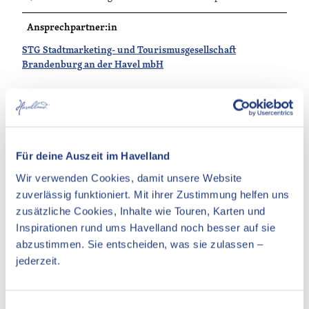
Ansprechpartner:in
STG Stadtmarketing- und Tourismusgesellschaft
Brandenburg an der Havel mbH
In der Nähe
Auf der Karte anschauen
Für deine Auszeit im Havelland
Wir verwenden Cookies, damit unsere Website
zuverlässig funktioniert. Mit ihrer Zustimmung helfen uns
Veranstaltung
zusätzliche Cookies, Inhalte wie Touren, Karten und
Essen & Trinken
Inspirationen rund ums Havelland noch besser auf sie
abzustimmen. Sie entscheiden, was sie zulassen –
Unterkünfte
jederzeit.
Sehenswertes
E