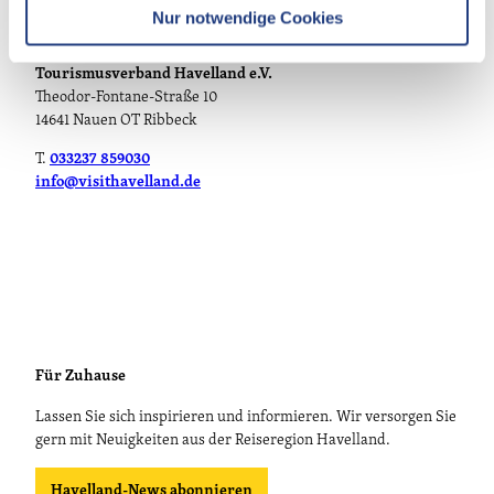
l
Nur notwendige Cookies
Persönlich
Tourismusverband Havelland e.V.
Theodor-Fontane-Straße 10
14641 Nauen OT Ribbeck
T.
033237 859030
info@visithavelland.de
Für Zuhause
Lassen Sie sich inspirieren und informieren. Wir versorgen Sie
gern mit Neuigkeiten aus der Reiseregion Havelland.
Havelland-News abonnieren