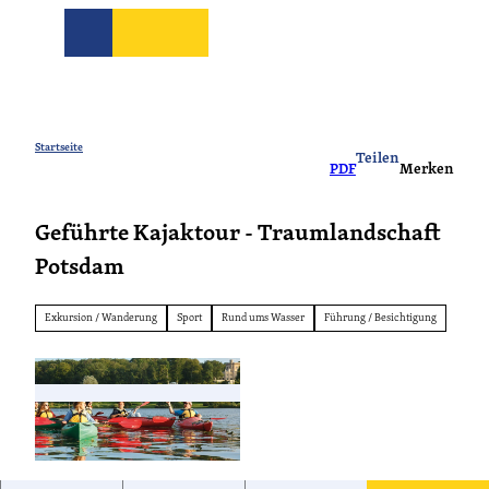
Z
u
Suche
m
I
CC-
CC-BY-ND
CC-
n
BY-
BY-
ND
NC
h
Reisezeit
Freizeit
Unterkünft
Shop
Ve
CC-BY-ND
CC-BY-NC
CC-BY-ND
CC-
CC-
CC-
a
Startseite
BY-
BY-
BY-
Teilen
ND
ND
ND
PDF
Merken
l
Sommerzeit
Tickets
CC-BY-NC
Radzeit
Naturzeit
Wasserzeit
Auszeit
Camping
Fahrräder
Coworking
Wander
Boote
Natur
Bo
Ge
Fü
t
CC-BY-ND
Sterne
Service
Kulturzeit
Geführte Kajaktour - Traumlandschaft
Sitemap
Barrierefrei
Hotels
Havellandor
Tagen
Ferien-
Vogelze
Ca
Ha
&
häuser
Wetter
Potsdam
Feiern
FAQ
Kontakt
Tourist-
Service
Info
Exkursion / Wanderung
Sport
Rund ums Wasser
Führung / Besichtigung
Sitemap
Wetter
Kontakt
© Claudia Hechtenberg, pedales