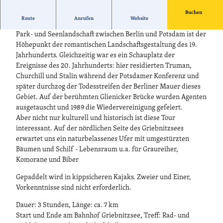
Buchen
Route
Anrufen
Website
Eine geführte Kajaktour wie aus dem Bilderbuch: die Schloss-,
Park- und Seenlandschaft zwischen Berlin und Potsdam ist der
Höhepunkt der romantischen Landschaftsgestaltung des 19.
Jahrhunderts. Gleichzeitig war es ein Schauplatz der
Ereignisse des 20. Jahrhunderts: hier residierten Truman,
Churchill und Stalin während der Potsdamer Konferenz und
später durchzog der Todesstreifen der Berliner Mauer dieses
Gebiet. Auf der berühmten Glienicker Brücke wurden Agenten
ausgetauscht und 1989 die Wiedervereinigung gefeiert.
Aber nicht nur kulturell und historisch ist diese Tour
interessant. Auf der nördlichen Seite des Griebnitzsees
erwartet uns ein naturbelassenes Ufer mit umgestürzten
Bäumen und Schilf - Lebensraum u.a. für Graureiher,
Komorane und Biber
Gepaddelt wird in kippsicheren Kajaks. Zweier und Einer,
Vorkenntnisse sind nicht erforderlich.
Dauer: 3 Stunden, Länge: ca. 7 km
Start und Ende am Bahnhof Griebnitzsee, Treff: Rad- und