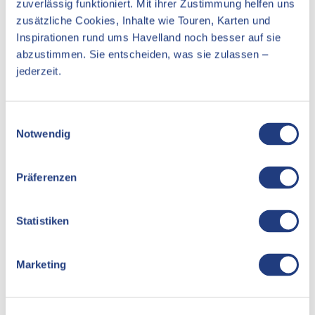
zuverlässig funktioniert. Mit ihrer Zustimmung helfen uns
zusätzliche Cookies, Inhalte wie Touren, Karten und
Inspirationen rund ums Havelland noch besser auf sie
In der Nähe
abzustimmen. Sie entscheiden, was sie zulassen –
Auf der Karte anschauen
jederzeit.
Veranstaltung
E
Essen & Trinken
Notwendig
i
n
Unterkünfte
w
Präferenzen
i
Sehenswertes
l
l
Statistiken
i
Veranstaltungsort
g
Marketing
u
Rad- und Paddelstation im Bahnhof Griebnitzsee
Rudolf-Breitscheid-Str. 201
n
14482
Potsdam
g